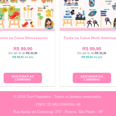
esta na Caixa Dinossauros
Festa na Caixa Herói Americ
R$
99,90
R$
99,90
Em até 3x de
R$
33,30
Em até 3x de
R$
33,30
R$
94,91
no pix
R$
94,91
no pix
ADICIONAR AO
ADICIONAR AO
CARRINHO
CARRINHO
© 2026 Dani Papeleira - Todos os direitos reservados.
CNPJ: 22.082.039/0001-38
Rua Barão de Comorogi, 270 - Riviera, São Paulo - SP