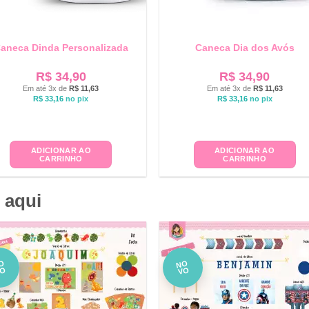
aneca Dinda Personalizada
Caneca Dia dos Avós
R$
34,90
R$
34,90
Em até 3x de
R$
11,63
Em até 3x de
R$
11,63
R$
33,16
no pix
R$
33,16
no pix
ADICIONAR AO
ADICIONAR AO
CARRINHO
CARRINHO
 aqui
O
NO
VO
VO