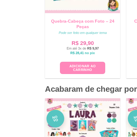
Quebra-Cabeça com Foto – 24
C
Peças
Pode ser feito em qualquer tema
R$
29,90
Em até 3x de
R$
9,97
R$
28,41
no pix
ADICIONAR AO
CARRINHO
Acabaram de chegar por
NO
N
VO