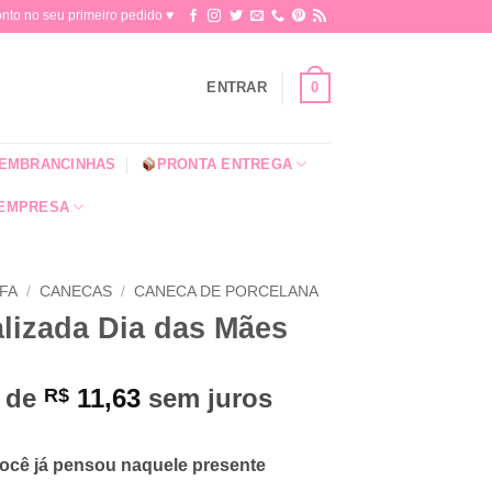
o no seu primeiro pedido ♥​
0
ENTRAR
EMBRANCINHAS
PRONTA ENTREGA
 EMPRESA
OFA
/
CANECAS
/
CANECA DE PORCELANA
lizada Dia das Mães
x de
11,63
sem juros
R$
ocê já pensou naquele presente