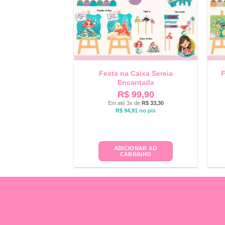
Festa na Caixa Sereia
F
Encantada
R$
99,90
Em até 3x de
R$
33,30
R$
94,91
no pix
ADICIONAR AO
CARRINHO