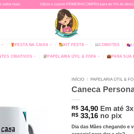
e saiba mais.
Utilize o cupom PRIMEIRACOMPRA para ter 5% de descont
FESTA NA CAIXA
KIT FESTA
CONVITES
L
TES CRIATIVOS
PAPELARIA ÚTIL & FOFA
PARA SUA
INÍCIO
/
PAPELARIA ÚTIL & F
Caneca Persona
34,90
Em até 3
R$
33,16
no pix
R$
Dia das Mães chegando e v