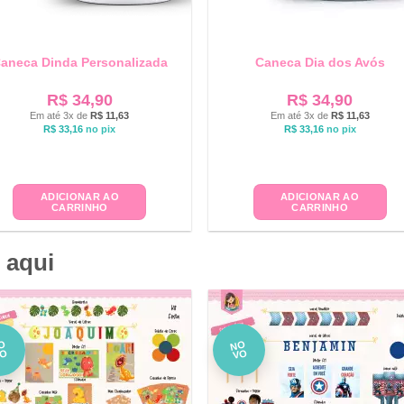
aneca Dinda Personalizada
Caneca Dia dos Avós
R$
34,90
R$
34,90
Em até 3x de
R$
11,63
Em até 3x de
R$
11,63
R$
33,16
no pix
R$
33,16
no pix
ADICIONAR AO
ADICIONAR AO
CARRINHO
CARRINHO
 aqui
O
NO
VO
VO