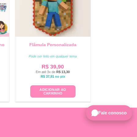
ano
Flâmula Personalizada
Pode ser feito em qualquer tema
R$
39,90
Em até 3x de
R$
13,30
R$
37,91
no pix
ADICIONAR AO
CARRINHO
Fale conosco