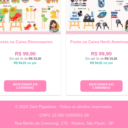
esta na Caixa Dinossauros
Festa na Caixa Herói Americ
R$
99,90
R$
99,90
Em até 3x de
R$
33,30
Em até 3x de
R$
33,30
R$
94,91
no pix
R$
94,91
no pix
ADICIONAR AO
ADICIONAR AO
CARRINHO
CARRINHO
© 2026 Dani Papeleira - Todos os direitos reservados.
CNPJ: 22.082.039/0001-38
Rua Barão de Comorogi, 270 - Riviera, São Paulo - SP