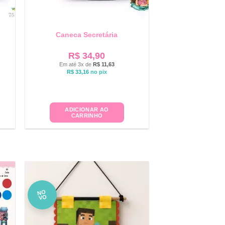
Caneca Secretária
R$
34,90
Em até 3x de
R$
11,63
R$
33,16
no pix
ADICIONAR AO
CARRINHO
NO
VO