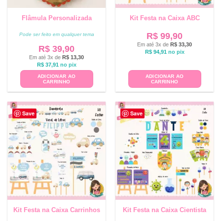
Flâmula Personalizada
Kit Festa na Caixa ABC
R$
99,90
Pode ser feito em qualquer tema
Em até 3x de
R$
33,30
R$
39,90
R$
94,91
no pix
Em até 3x de
R$
13,30
R$
37,91
no pix
ADICIONAR AO
ADICIONAR AO
CARRINHO
CARRINHO
Save
Save
Kit Festa na Caixa Carrinhos
Kit Festa na Caixa Cientista