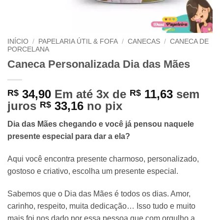
INÍCIO
/
PAPELARIA ÚTIL & FOFA
/
CANECAS
/
CANECA DE
PORCELANA
Caneca Personalizada Dia das Mães
34,90
Em até 3x de
11,63
sem
R$
R$
juros
33,16
no pix
R$
Dia das Mães chegando e você já pensou naquele
presente especial para dar a ela?
Aqui você encontra presente charmoso, personalizado,
gostoso e criativo, escolha um presente especial.
Sabemos que o Dia das Mães é todos os dias. Amor,
carinho, respeito, muita dedicação… Isso tudo e muito
mais foi nos dado por essa pessoa que com orgulho a