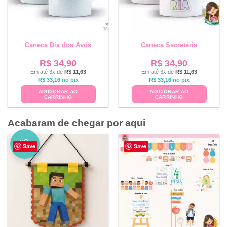
Caneca Dia dos Avós
Caneca Secretária
R$
34,90
R$
34,90
Em até 3x de
R$
11,63
Em até 3x de
R$
11,63
R$
33,16
no pix
R$
33,16
no pix
ADICIONAR AO
ADICIONAR AO
CARRINHO
CARRINHO
Acabaram de chegar por aqui
NO
Save
Save
VO