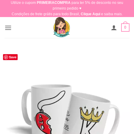
Utilize o cupom
PRIMEIRACOMPRA
para ter 5% de desconto no seu
Skip
primeiro pedido ♥​
to
Condições de frete grátis para todo Brasil,
Clique Aqui
e saiba mais.
content
0
Save