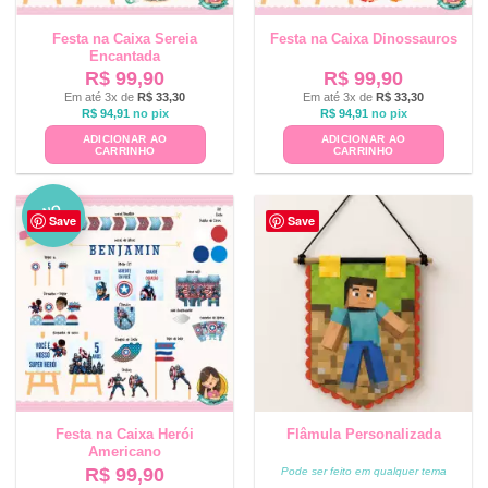
Festa na Caixa Sereia
Festa na Caixa Dinossauros
Encantada
R$
99,90
R$
99,90
Em até 3x de
R$
33,30
Em até 3x de
R$
33,30
R$
94,91
no pix
R$
94,91
no pix
ADICIONAR AO
ADICIONAR AO
CARRINHO
CARRINHO
NO
Save
Save
VO
Festa na Caixa Herói
Flâmula Personalizada
Americano
R$
99,90
Pode ser feito em qualquer tema