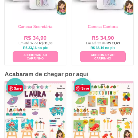
Caneca Secretária
Caneca Cantora
R$
34,90
R$
34,90
Em até 3x de
R$
11,63
Em até 3x de
R$
11,63
R$
33,16
no pix
R$
33,16
no pix
ADICIONAR AO
ADICIONAR AO
CARRINHO
CARRINHO
Acabaram de chegar por aqui
NO
NO
Save
Save
VO
VO