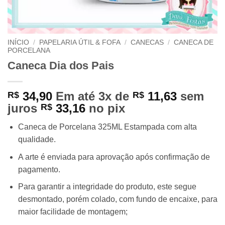
INÍCIO
/
PAPELARIA ÚTIL & FOFA
/
CANECAS
/
CANECA DE
PORCELANA
Caneca Dia dos Pais
34,90
Em até 3x de
11,63
sem
R$
R$
juros
33,16
no pix
R$
Caneca de Porcelana 325ML Estampada com alta
qualidade.
A arte é enviada para aprovação após confirmação de
pagamento.
Para garantir a integridade do produto, este segue
desmontado, porém colado, com fundo de encaixe, para
maior facilidade de montagem;