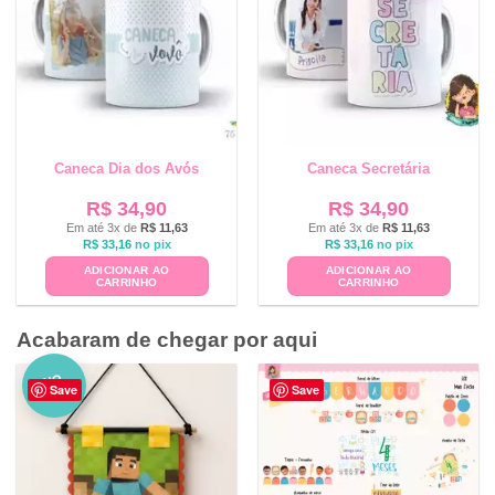
Caneca Dia dos Avós
Caneca Secretária
R$
34,90
R$
34,90
Em até 3x de
R$
11,63
Em até 3x de
R$
11,63
R$
33,16
no pix
R$
33,16
no pix
ADICIONAR AO
ADICIONAR AO
CARRINHO
CARRINHO
Acabaram de chegar por aqui
NO
Save
Save
VO