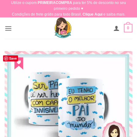
Utilize o cupom
PRIMEIRACOMPRA
para ter 5% de desconto no seu
Skip
primeiro pedido ♥​
to
Condições de frete grátis para todo Brasil,
Clique Aqui
e saiba mais.
content
0
Save