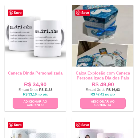
Save
Save
Caneca Dinda Personalizada
Caixa Explosão com Caneca
Personalizada Dia dos Pais
R$
34,90
R$
49,90
Em até 3x de
R$
11,63
Em até 3x de
R$
16,63
R$
33,16
no pix
R$
47,41
no pix
ADICIONAR AO
ADICIONAR AO
CARRINHO
CARRINHO
Save
Save