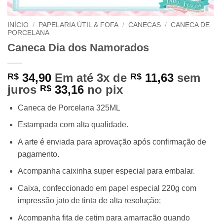
INÍCIO
/
PAPELARIA ÚTIL & FOFA
/
CANECAS
/
CANECA DE
PORCELANA
Caneca Dia dos Namorados
34,90
Em até 3x de
11,63
sem
R$
R$
juros
33,16
no pix
R$
Caneca de Porcelana 325ML
Estampada com alta qualidade.
A arte é enviada para aprovação após confirmação de
pagamento.
Acompanha caixinha super especial para embalar.
Caixa, confeccionado em papel especial 220g com
impressão jato de tinta de alta resolução;
Acompanha fita de cetim para amarração quando