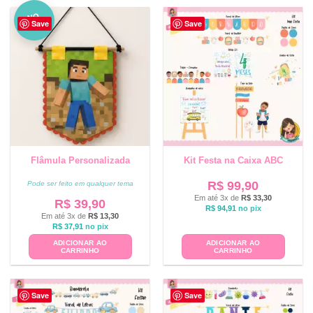
NO
Save
Save
VO
Flâmula Personalizada
Kit Festa na Caixa ABC
R$
99,90
Pode ser feito em qualquer tema
Em até 3x de
R$
33,30
R$
39,90
R$
94,91
no pix
Em até 3x de
R$
13,30
R$
37,91
no pix
ADICIONAR AO
ADICIONAR AO
CARRINHO
CARRINHO
Save
Save