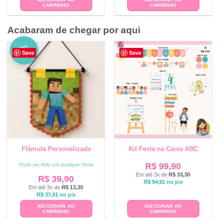
CARRINHO
CARRINHO
Acabaram de chegar por aqui
NO
Save
Save
VO
Flâmula Personalizada
Kit Festa na Caixa ABC
R$
99,90
Pode ser feito em qualquer tema
Em até 3x de
R$
33,30
R$
39,90
R$
94,91
no pix
Em até 3x de
R$
13,30
R$
37,91
no pix
ADICIONAR AO
ADICIONAR AO
CARRINHO
CARRINHO