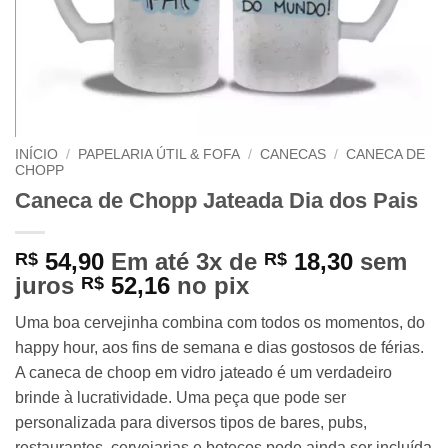
INÍCIO
/
PAPELARIA ÚTIL & FOFA
/
CANECAS
/
CANECA DE
CHOPP
Caneca de Chopp Jateada Dia dos Pais
54,90
Em até 3x de
18,30
sem
R$
R$
juros
52,16
no pix
R$
Uma boa cervejinha combina com todos os momentos, do
happy hour, aos fins de semana e dias gostosos de férias.
A caneca de choop em vidro jateado é um verdadeiro
brinde à lucratividade. Uma peça que pode ser
personalizada para diversos tipos de bares, pubs,
restaurantes, cervejarias e botecos pode ainda ser incluída