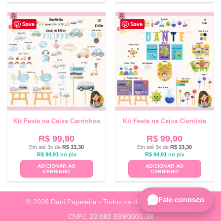
Save
Save
Kit Festa na Caixa Carrinhos
Kit Festa na Caixa Cientista
R$
99,90
R$
99,90
Em até 3x de
R$
33,30
Em até 3x de
R$
33,30
R$
94,91
no pix
R$
94,91
no pix
ADICIONAR AO
ADICIONAR AO
CARRINHO
CARRINHO
Fale conosco
© 2026 Dani Papeleira - Todos os direitos reservados.
CNPJ: 22.082.039/0001-38