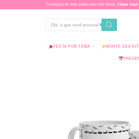
Skip
Condições de frete grátis para todo Brasil,
Clique Aqui
to
content
Pesquisar
produtos
FESTA POR TEMA
MONTE SEU KIT
PRESEN