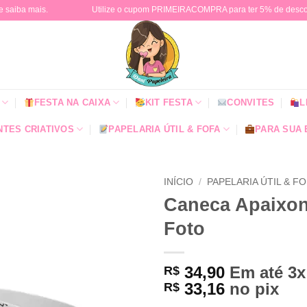
e saiba mais.
Utilize o cupom PRIMEIRACOMPRA para ter 5% de descont
FESTA NA CAIXA
KIT FESTA
CONVITES
L
TES CRIATIVOS
PAPELARIA ÚTIL & FOFA
PARA SUA
INÍCIO
/
PAPELARIA ÚTIL & F
Caneca Apaixo
Foto
34,90
Em até 3
R$
33,16
no pix
R$