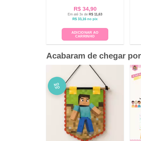
R$
34,90
Em até 3x de
R$
11,63
R$
33,16
no pix
ADICIONAR AO
CARRINHO
Acabaram de chegar por
NO
VO