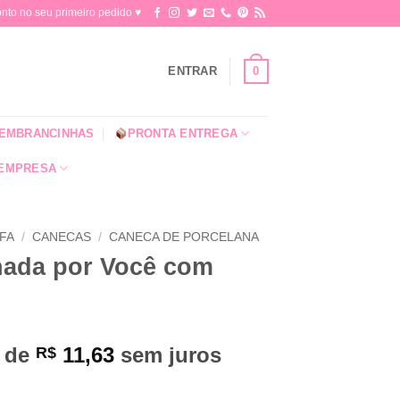
o no seu primeiro pedido ♥​
0
ENTRAR
EMBRANCINHAS
PRONTA ENTREGA
 EMPRESA
OFA
/
CANECAS
/
CANECA DE PORCELANA
nada por Você com
x de
11,63
sem juros
R$