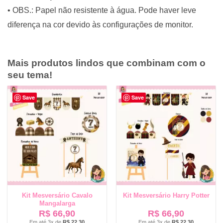
• OBS.: Papel não resistente à água. Pode haver leve
diferença na cor devido às configurações de monitor.
Mais produtos lindos que combinam com o
seu tema!
Save
Save
Kit Mesversário Cavalo
Kit Mesversário Harry Potter
Mangalarga
R$
66,90
R$
66,90
Em até 3x de
R$
22,30
Em até 3x de
R$
22,30