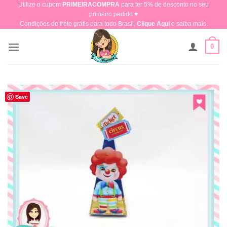
Utilize o cupom
PRIMEIRACOMPRA
para ter 5% de desconto no seu
Skip
primeiro pedido ♥​
to
Condições de frete grátis para todo Brasil,
Clique Aqui
e saiba mais.
content
0
Save