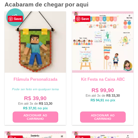
Acabaram de chegar por aqui
NO
Save
Save
VO
Flâmula Personalizada
Kit Festa na Caixa ABC
R$
99,90
Pode ser feito em qualquer tema
Em até 3x de
R$
33,30
R$
39,90
R$
94,91
no pix
Em até 3x de
R$
13,30
R$
37,91
no pix
ADICIONAR AO
ADICIONAR AO
CARRINHO
CARRINHO