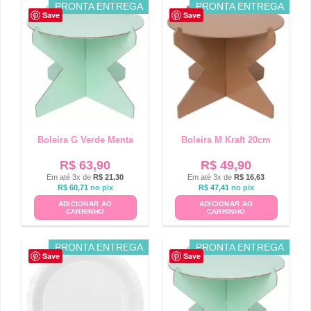
PRONTA ENTREGA
PRONTA ENTREGA
Save
Save
Boleira G Verde Menta
Boleira M Kraft 20cm
R$
63,90
R$
49,90
Em até 3x de
R$
21,30
Em até 3x de
R$
16,63
R$
60,71
no pix
R$
47,41
no pix
ADICIONAR AO
ADICIONAR AO
CARRINHO
CARRINHO
PRONTA ENTREGA
PRONTA ENTREGA
Save
Save