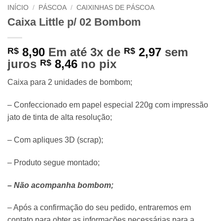
INÍCIO
/
PÁSCOA
/
CAIXINHAS DE PÁSCOA
Caixa Little p/ 02 Bombom
8,90
Em até 3x de
2,97
sem
R$
R$
juros
8,46
no pix
R$
Caixa para 2 unidades de bombom;
– Confeccionado em papel especial 220g com impressão
jato de tinta de alta resolução;
– Com apliques 3D (scrap);
– Produto segue montado;
– Não acompanha bombom;
– Após a confirmação do seu pedido, entraremos em
contato para obter as informações necessárias para a