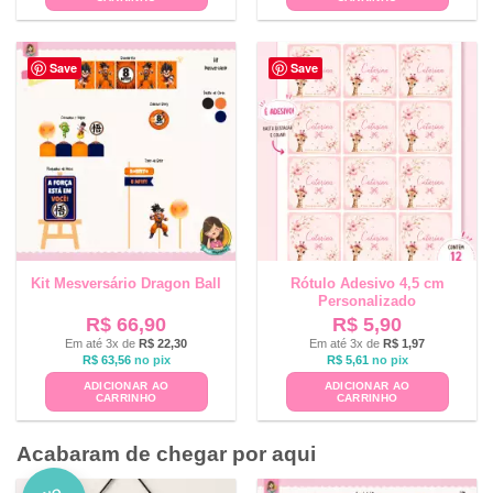
Save
Save
Kit Mesversário Dragon Ball
Rótulo Adesivo 4,5 cm
Personalizado
R$
66,90
R$
5,90
Em até 3x de
R$
22,30
Em até 3x de
R$
1,97
R$
63,56
no pix
R$
5,61
no pix
ADICIONAR AO
ADICIONAR AO
CARRINHO
CARRINHO
Acabaram de chegar por aqui