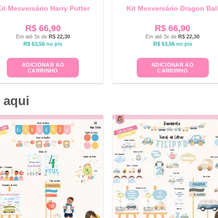
it Mesversário Harry Potter
Kit Mesversário Dragon Bal
R$
66,90
R$
66,90
Em até 3x de
R$
22,30
Em até 3x de
R$
22,30
R$
63,56
no pix
R$
63,56
no pix
ADICIONAR AO
ADICIONAR AO
CARRINHO
CARRINHO
 aqui