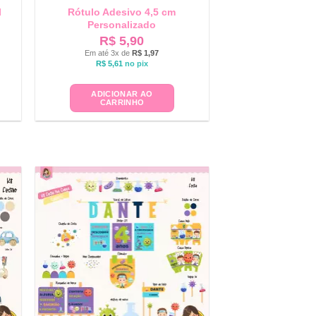
l
Rótulo Adesivo 4,5 cm
Personalizado
R$
5,90
Em até 3x de
R$
1,97
R$
5,61
no pix
ADICIONAR AO
CARRINHO