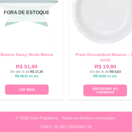
FORA DE ESTOQUE
Boleira Daisy Verde Menta
Prato Descartável Branco – 
unid)
R$
51,90
R$
19,90
Em até 3x de
R$
17,30
Em até 3x de
R$
6,63
R$
49,31
no pix
R$
18,91
no pix
ADICIONAR AO
LER MAIS
CARRINHO
© 2026 Dani Papeleira - Todos os direitos reservados.
CNPJ: 22.082.039/0001-38