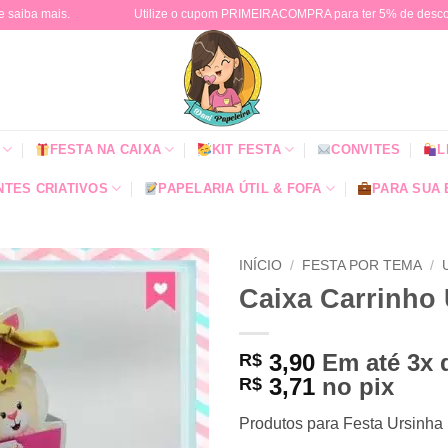
e saiba mais.
Utilize o cupom PRIMEIRACOMPRA para ter 5% de descont
FESTA NA CAIXA
KIT FESTA
CONVITES
L
TES CRIATIVOS
PAPELARIA ÚTIL & FOFA
PARA SUA
INÍCIO
/
FESTA POR TEMA
/
Caixa Carrinho 
3,90
Em até 3x
R$
3,71
no pix
R$
Produtos para Festa Ursinha 