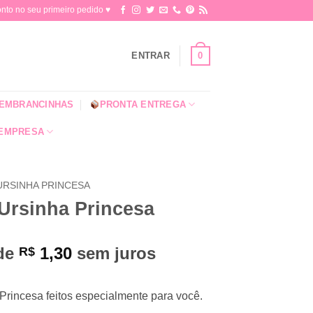
o no seu primeiro pedido ♥​
0
ENTRAR
EMBRANCINHAS
PRONTA ENTREGA
 EMPRESA
URSINHA PRINCESA
Ursinha Princesa
 de
1,30
sem juros
R$
Princesa feitos especialmente para você.