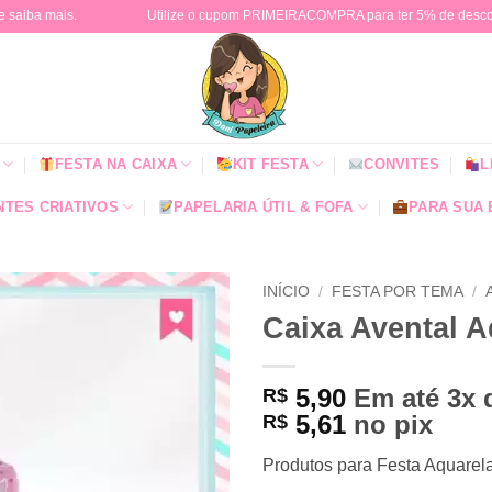
e saiba mais.
Utilize o cupom PRIMEIRACOMPRA para ter 5% de descont
FESTA NA CAIXA
KIT FESTA
CONVITES
L
TES CRIATIVOS
PAPELARIA ÚTIL & FOFA
PARA SUA
INÍCIO
/
FESTA POR TEMA
/
Caixa Avental A
5,90
Em até 3x
R$
5,61
no pix
R$
Produtos para Festa Aquarela