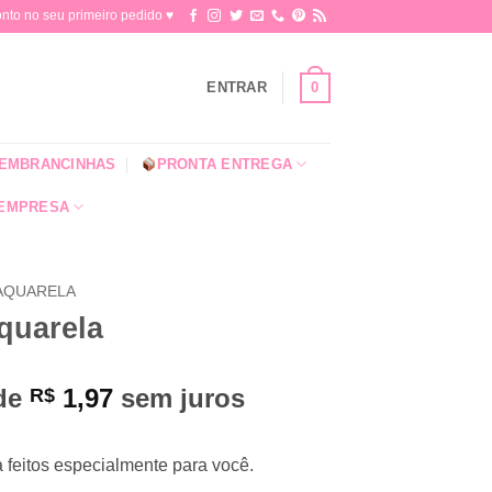
o no seu primeiro pedido ♥​
0
ENTRAR
EMBRANCINHAS
PRONTA ENTREGA
 EMPRESA
AQUARELA
quarela
 de
1,97
sem juros
R$
 feitos especialmente para você.