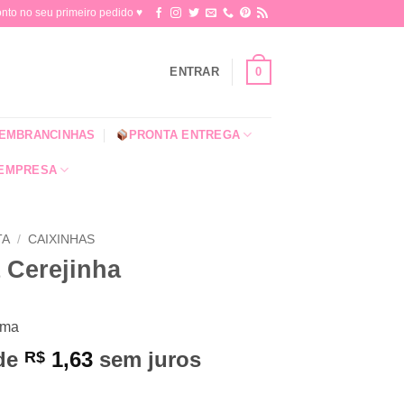
o no seu primeiro pedido ♥​
0
ENTRAR
EMBRANCINHAS
PRONTA ENTREGA
 EMPRESA
TA
/
CAIXINHAS
 Cerejinha
ema
 de
1,63
sem juros
R$