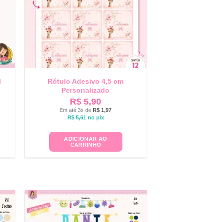
l
Rótulo Adesivo 4,5 cm
Personalizado
R$
5,90
Em até 3x de
R$
1,97
R$
5,61
no pix
ADICIONAR AO
CARRINHO