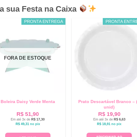
a sua Festa na Caixa
PRONTA ENTREGA
PRONTA ENTR
FORA DE ESTOQUE
Boleira Daisy Verde Menta
Prato Descartável Branco – 
unid)
R$
51,90
R$
19,90
Em até 3x de
R$
17,30
Em até 3x de
R$
6,63
R$
49,31
no pix
R$
18,91
no pix
ADICIONAR AO