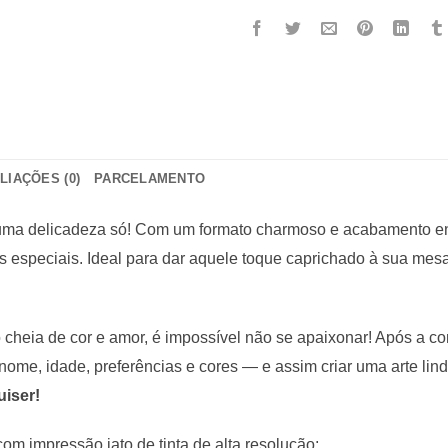
LIAÇÕES (0)
PARCELAMENTO
ma delicadeza só! Com um formato charmoso e acabamento enca
s especiais. Ideal para dar aquele toque caprichado à sua mes
 cheia de cor e amor, é impossível não se apaixonar! Após a c
me, idade, preferências e cores — e assim criar uma arte lind
uiser!
m impressão jato de tinta de alta resolução;