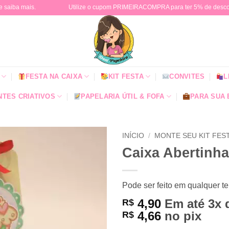
e saiba mais.
Utilize o cupom PRIMEIRACOMPRA para ter 5% de descont
FESTA NA CAIXA
KIT FESTA
CONVITES
L
TES CRIATIVOS
PAPELARIA ÚTIL & FOFA
PARA SUA
INÍCIO
/
MONTE SEU KIT FES
Caixa Abertinha
Pode ser feito em qualquer t
4,90
Em até 3x
R$
4,66
no pix
R$