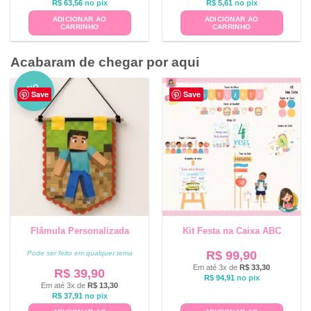
R$
63,56
no pix
R$
5,61
no pix
ADICIONAR AO
ADICIONAR AO
CARRINHO
CARRINHO
Acabaram de chegar por aqui
NO
Save
Save
VO
Flâmula Personalizada
Kit Festa na Caixa ABC
R$
99,90
Pode ser feito em qualquer tema
Em até 3x de
R$
33,30
R$
39,90
R$
94,91
no pix
Em até 3x de
R$
13,30
R$
37,91
no pix