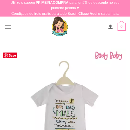
Utilize o cupom
PRIMEIRACOMPRA
para ter 5% de desconto no seu
Skip
primeiro pedido ♥​
to
Condições de frete grátis para todo Brasil,
Clique Aqui
e saiba mais.
content
0
Save