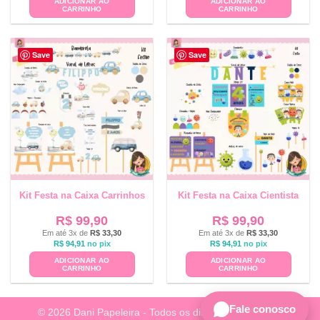
ADICIONAR AO
ADICIONAR AO
CARRINHO
CARRINHO
Save
Save
Kit Festa na Caixa Carrinhos
Kit Festa na Caixa Cientista
R$
99,90
R$
99,90
Em até 3x de
R$
33,30
Em até 3x de
R$
33,30
R$
94,91
no pix
R$
94,91
no pix
ADICIONAR AO
ADICIONAR AO
CARRINHO
CARRINHO
Fale conosco
© 2026 Dani Papeleira - Todos os direitos reservados.