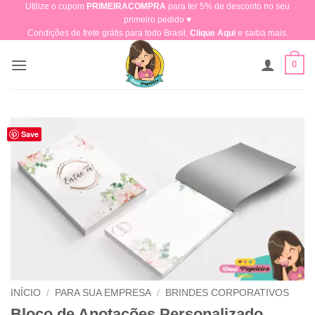
Utilize o cupom
PRIMEIRACOMPRA
para ter 5% de desconto no seu
Skip
primeiro pedido ♥​
to
Condições de frete grátis para todo Brasil,
Clique Aqui
e saiba mais.
content
0
Save
INÍCIO
/
PARA SUA EMPRESA
/
BRINDES CORPORATIVOS
Bloco de Anotações Personalizado