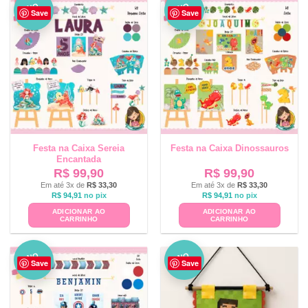
NO
NO
Save
Save
VO
VO
Festa na Caixa Sereia
Festa na Caixa Dinossauros
Encantada
R$
99,90
R$
99,90
Em até 3x de
R$
33,30
Em até 3x de
R$
33,30
R$
94,91
no pix
R$
94,91
no pix
ADICIONAR AO
ADICIONAR AO
CARRINHO
CARRINHO
NO
NO
Save
Save
VO
VO