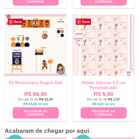
CARRINHO
CARRINHO
Save
Save
Kit Mesversário Dragon Ball
Rótulo Adesivo 4,5 cm
Personalizado
R$
66,90
R$
5,90
Em até 3x de
R$
22,30
Em até 3x de
R$
1,97
R$
63,56
no pix
R$
5,61
no pix
ADICIONAR AO
ADICIONAR AO
CARRINHO
CARRINHO
Acabaram de chegar por aqui