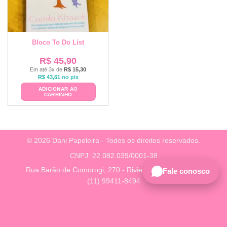
Bloco To Do List
R$
45,90
Em até 3x de
R$
15,30
R$
43,61
no pix
ADICIONAR AO
CARRINHO
© 2026 Dani Papeleira - Todos os direitos reservados.
CNPJ: 22.082.039/0001-38
Rua Barão de Comorogi, 270 - Riviera, São Paulo - SP
Fale conosco
(11) 99411-8494