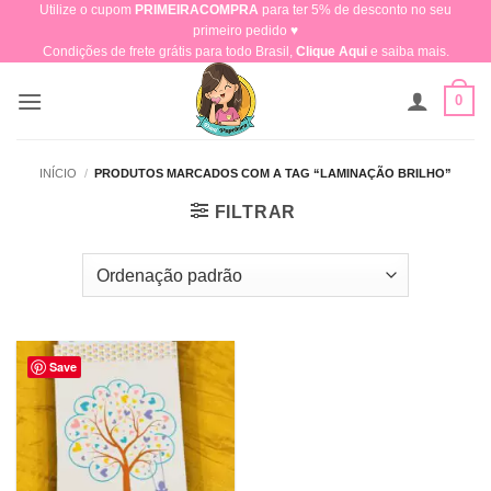
Utilize o cupom
PRIMEIRACOMPRA
para ter 5% de desconto no seu
Skip
primeiro pedido ♥​
to
Condições de frete grátis para todo Brasil,
Clique Aqui
e saiba mais.
content
0
INÍCIO
/
PRODUTOS MARCADOS COM A TAG “LAMINAÇÃO BRILHO”
FILTRAR
Save