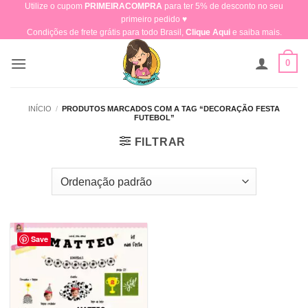
Utilize o cupom
PRIMEIRACOMPRA
para ter 5% de desconto no seu
Skip
primeiro pedido ♥​
to
Condições de frete grátis para todo Brasil,
Clique Aqui
e saiba mais.
content
0
INÍCIO
/
PRODUTOS MARCADOS COM A TAG “DECORAÇÃO FESTA
FUTEBOL”
FILTRAR
Save