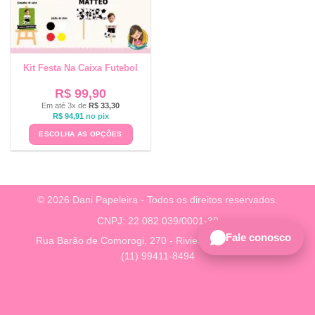
Kit Festa Na Caixa Futebol
R$
99,90
Em até 3x de
R$
33,30
R$
94,91
no pix
ESCOLHA AS OPÇÕES
© 2026 Dani Papeleira - Todos os direitos reservados.
CNPJ: 22.082.039/0001-38
Fale conosco
Rua Barão de Comorogi, 270 - Riviera, São Paulo - SP
(11) 99411-8494