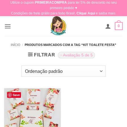
Utilize o cupom
PRIMEIRACOMPRA
para ter 5% de desconto no seu
Skip
primeiro pedido ♥​
to
Condições de frete grátis para todo Brasil,
Clique Aqui
e saiba mais.
content
0
INÍCIO
/
PRODUTOS MARCADOS COM A TAG “KIT TOALETE FESTA”
FILTRAR
Avaliação 5 de 5
Save