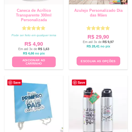
Caneca de Acrílico
Azulejo Personalizado Dia
Transparente 300ml
das Mães
Personalizada
Avaliação
5
Avaliação
5
Pode ser feito em qualquer tema
R$
29,90
de 5
de 5
Em até 3x de
R$
9,97
R$
4,90
R$
28,41
no pix
Em até 3x de
R$
1,63
R$
4,66
no pix
ADICIONAR AO
ESCOLHA AS OPÇÕES
CARRINHO
Save
Save