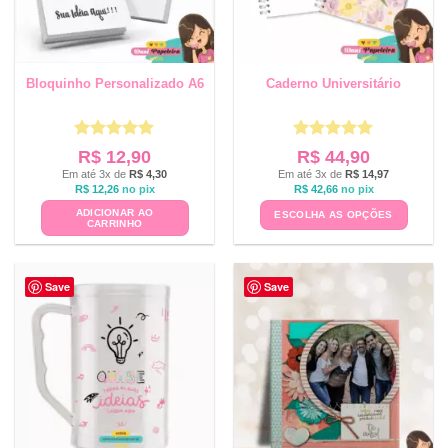
Bloquinho Personalizado A6
Caderno Universitário
Avaliação
5
Avaliação
5
R$
12,90
R$
44,90
de 5
de 5
Em até 3x de
R$
4,30
Em até 3x de
R$
14,97
R$
12,26
no pix
R$
42,66
no pix
ADICIONAR AO
ESCOLHA AS OPÇÕES
CARRINHO
Save
Save