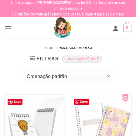
Utilize o cupom
PRIMEIRACOMPRA
para ter 5% de desconto no seu
Skip
primeiro pedido ♥​
to
Condições de frete grátis para todo Brasil,
Clique Aqui
e saiba mais.
content
0
INÍCIO
/
PARA SUA EMPRESA
FILTRAR
Avaliação 5 de 5
Save
Save