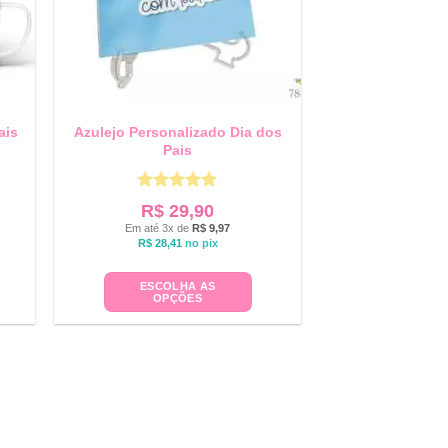
ais
Azulejo Personalizado Dia dos
Pais
Avaliação
5
R$
29,90
de 5
Em até 3x de
R$
9,97
R$
28,41
no pix
ESCOLHA AS
OPÇÕES