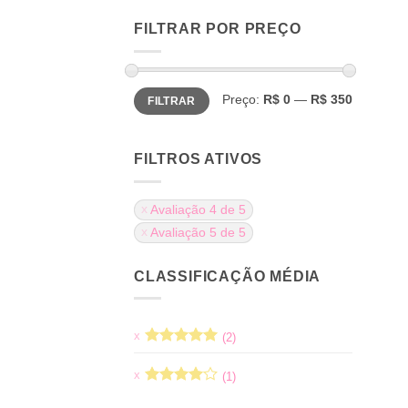
FILTRAR POR PREÇO
Preço
Preço
Preço:
R$ 0
—
R$ 350
FILTRAR
mínimo
máximo
FILTROS ATIVOS
Avaliação 4 de 5
Avaliação 5 de 5
CLASSIFICAÇÃO MÉDIA
(2)
Avaliação
5
de 5
(1)
Avaliação