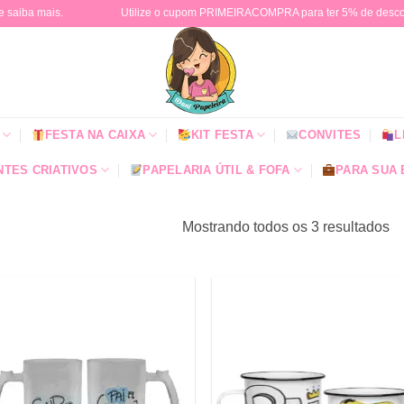
e saiba mais.
Utilize o cupom PRIMEIRACOMPRA para ter 5% de descont
FESTA NA CAIXA
KIT FESTA
CONVITES
L
TES CRIATIVOS
PAPELARIA ÚTIL & FOFA
PARA SUA
Mostrando todos os 3 resultados