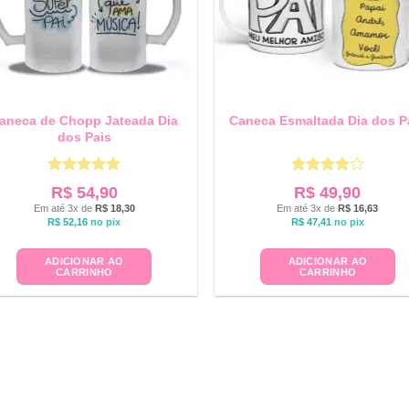
aneca de Chopp Jateada Dia
Caneca Esmaltada Dia dos P
dos Pais
Avaliação
5
Avaliação
R$
54,90
R$
49,90
de 5
4
de 5
Em até 3x de
R$
18,30
Em até 3x de
R$
16,63
R$
52,16
no pix
R$
47,41
no pix
ADICIONAR AO
ADICIONAR AO
CARRINHO
CARRINHO