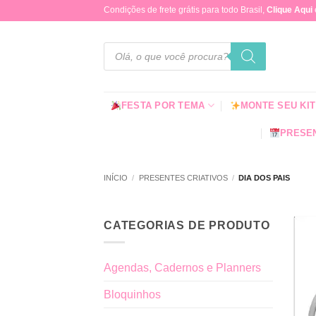
Skip
Condições de frete grátis para todo Brasil,
Clique Aqui
to
content
Pesquisar
produtos
FESTA POR TEMA
MONTE SEU KIT
PRESEN
INÍCIO
/
PRESENTES CRIATIVOS
/
DIA DOS PAIS
CATEGORIAS DE PRODUTO
Agendas, Cadernos e Planners
Bloquinhos