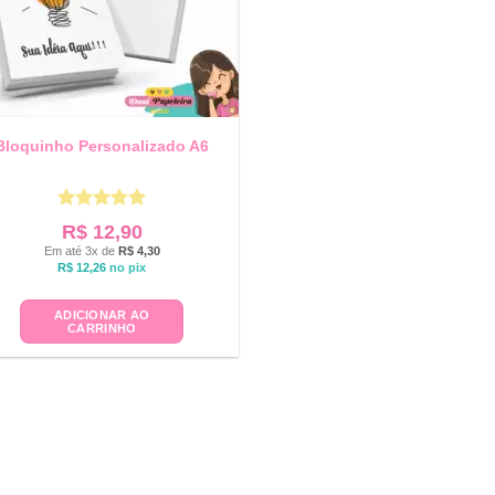
Bloquinho Personalizado A6
Avaliação
5
R$
12,90
de 5
Em até 3x de
R$
4,30
R$
12,26
no pix
ADICIONAR AO
CARRINHO