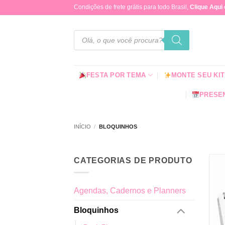
Skip
Condições de frete grátis para todo Brasil,
Clique Aqui
to
content
Pesquisar
produtos
FESTA POR TEMA
MONTE SEU KIT
PRESEN
INÍCIO
/
BLOQUINHOS
CATEGORIAS DE PRODUTO
Agendas, Cadernos e Planners
Bloquinhos