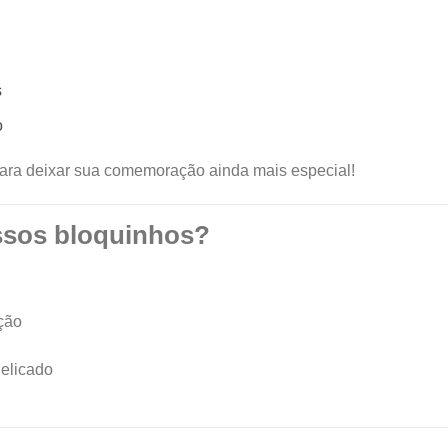
s
o
ara deixar sua comemoração ainda mais especial!
ssos bloquinhos?
ção
elicado